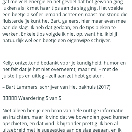
gaf me veel energie en het gevoel dat het gewoon ging
lukken als ik met haar tips aan de slag ging. Het voelde
een beetje alsof er iemand achter en naast me stond die
fluisterde ‘je kunt het Bart, ga eerst hier maar even mee
aan de slag’. Ik heb dat gedaan, en de tips bleken te
werken. Enkele tips volgde ik niet op, want hé, ik blijf
natuurlijk wel een beetje een eigenwijze schrijver.
Kelly, ontzettend bedankt voor je kundigheid, humor en
het feit dat je het niet overneemt, maar mij – met de
juiste tips en uitleg – zelf aan zet hebt gelaten.
– Bart Lammers, schrijver van Het pakhuis (2017)





Waardering 5 van 5
Niet alleen ben je een bron van hele nuttige informatie
en inzichten, maar ik vind dat we bovendien goed kunnen
opschieten, en dat vind ik bijzonder prettig. Ik ben al
uitgebreid met je suggesties aan de slag gegaan, en ik