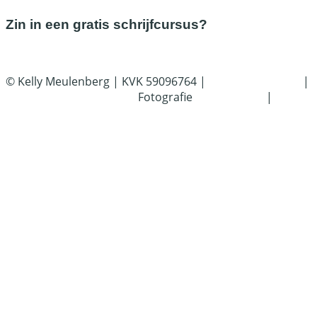
Zin in een gratis schrijfcursus?
Meld je hier aan
© Kelly Meulenberg | KVK 59096764 |
Privacyverklaring
|
By Marieke Webdesign |
Fotografie
Prisca Visser
|
Onderhoud Laura Loos