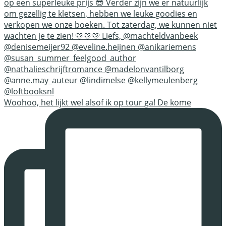
Woohoo, het lijkt wel alsof ik op tour ga! De kome